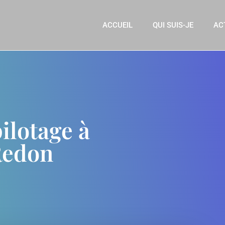
ACCUEIL
QUI SUIS-JE
AC
ilotage à
Redon