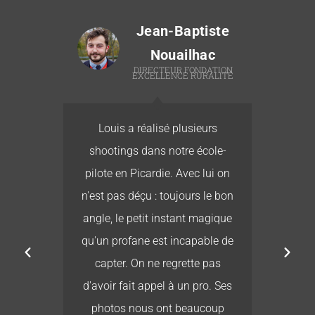
Jean-Baptiste
Nouailhac
T
DIRECTEUR FONDATION
EXCELLENCE RURALITÉ
té
Louis a réalisé plusieurs
L
re
shootings dans notre école-
ur
pilote en Picardie. Avec lui on
b
r
n'est pas déçu : toujours le bon
e
es
angle, le petit instant magique
its
qu'un profane est incapable de
 ne
capter. On ne regrette pas
ais
d'avoir fait appel à un pro. Ses
r :
photos nous ont beaucoup