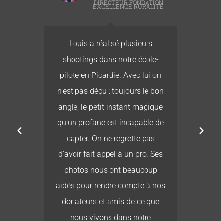
T
DIRECTEUR FONDATION
EXCELLENCE RURALITÉ
té
Louis a réalisé plusieurs
L
re
shootings dans notre école-
ur
pilote en Picardie. Avec lui on
b
r
n'est pas déçu : toujours le bon
e
es
angle, le petit instant magique
its
qu'un profane est incapable de
 ne
capter. On ne regrette pas
ais
d'avoir fait appel à un pro. Ses
r :
photos nous ont beaucoup
es,
aidés pour rendre compte à nos
a
donateurs et amis de ce que
us
nous vivons dans notre