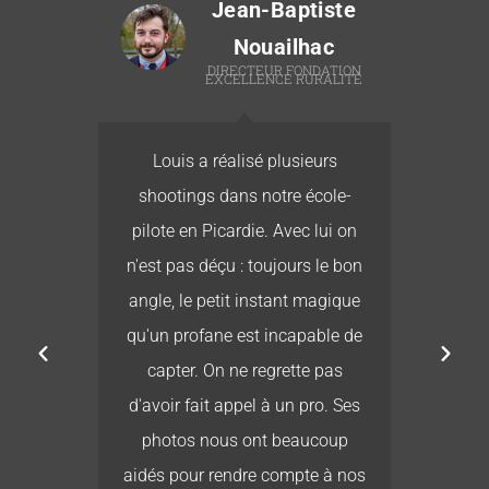
Jean-Baptiste
Nouailhac
T
DIRECTEUR FONDATION
EXCELLENCE RURALITÉ
té
Louis a réalisé plusieurs
L
re
shootings dans notre école-
ur
pilote en Picardie. Avec lui on
b
r
n'est pas déçu : toujours le bon
e
es
angle, le petit instant magique
its
qu'un profane est incapable de
 ne
capter. On ne regrette pas
ais
d'avoir fait appel à un pro. Ses
r :
photos nous ont beaucoup
es,
aidés pour rendre compte à nos