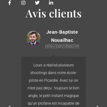
Avis clients
Jean-Baptiste
Nouailhac
T
DIRECTEUR FONDATION
EXCELLENCE RURALITÉ
té
Louis a réalisé plusieurs
L
re
shootings dans notre école-
ur
pilote en Picardie. Avec lui on
b
r
n'est pas déçu : toujours le bon
e
es
angle, le petit instant magique
its
qu'un profane est incapable de