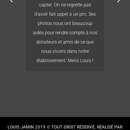
 ne
capter. On ne regrette pas
ais
d'avoir fait appel à un pro. Ses
r :
photos nous ont beaucoup
es,
aidés pour rendre compte à nos
a
donateurs et amis de ce que
us
nous vivons dans notre
s
établissement. Merci Louis !
ent
LOUIS JAMIN 2019 © TOUT DROIT RÉSERVÉ. RÉALISÉ PAR