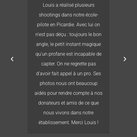
té
Louis a réalisé plusieurs
L
re
shootings dans notre école-
ur
pilote en Picardie. Avec lui on
b
r
n'est pas déçu : toujours le bon
e
es
angle, le petit instant magique
its
qu'un profane est incapable de
 ne
capter. On ne regrette pas
ais
d'avoir fait appel à un pro. Ses
r :
photos nous ont beaucoup
es,
aidés pour rendre compte à nos
a
donateurs et amis de ce que
us
nous vivons dans notre
s
établissement. Merci Louis !
ent