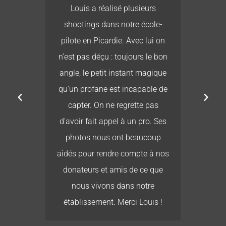
té
Louis a réalisé plusieurs
L
re
shootings dans notre école-
ur
pilote en Picardie. Avec lui on
b
r
n'est pas déçu : toujours le bon
e
es
angle, le petit instant magique
its
qu'un profane est incapable de
 ne
capter. On ne regrette pas
ais
d'avoir fait appel à un pro. Ses
r :
photos nous ont beaucoup
es,
aidés pour rendre compte à nos
a
donateurs et amis de ce que
us
nous vivons dans notre
s
établissement. Merci Louis !
ent