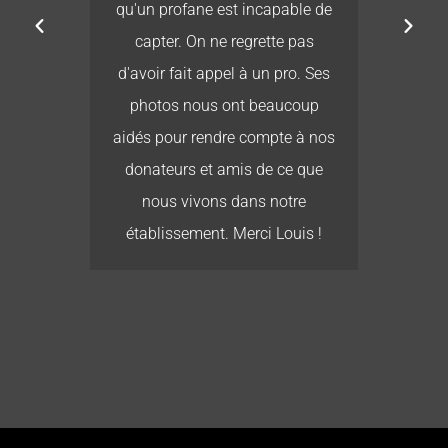
its
qu'un profane est incapable de
 ne
capter. On ne regrette pas
ais
d'avoir fait appel à un pro. Ses
r :
photos nous ont beaucoup
es,
aidés pour rendre compte à nos
a
donateurs et amis de ce que
us
nous vivons dans notre
s
établissement. Merci Louis !
ent