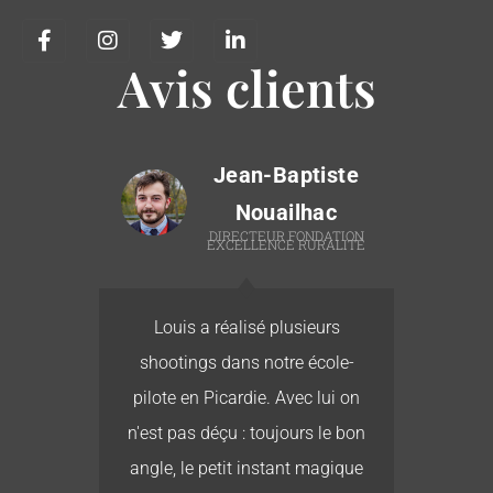
Avis clients
Jean-Baptiste
Nouailhac
T
DIRECTEUR FONDATION
EXCELLENCE RURALITÉ
té
Louis a réalisé plusieurs
L
re
shootings dans notre école-
ur
pilote en Picardie. Avec lui on
b
r
n'est pas déçu : toujours le bon
e
es
angle, le petit instant magique